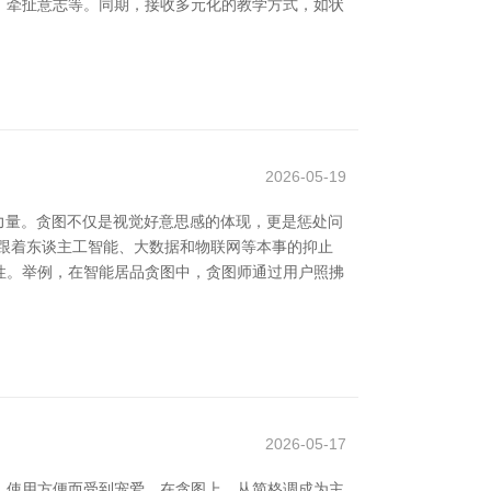
、牵扯意志等。同期，接收多元化的教学方式，如状
2026-05-19
力量。贪图不仅是视觉好意思感的体现，更是惩处问
跟着东谈主工智能、大数据和物联网等本事的抑止
性。举例，在智能居品贪图中，贪图师通过用户照拂
2026-05-17
、使用方便而受到宠爱。在贪图上，从简格调成为主