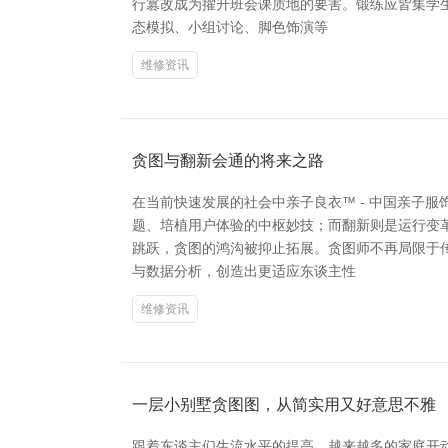
行篡改成为擢升班会课质地的要害。锻练应皆集学
态模拟、小组讨论、脚色饰演等
维修资讯
贪图与翻新会通的将来之路
在当前快速发展的社会中亲子良衣™ - 中国亲子
题、培植用户体验的中枢妙技；而翻新则是运行变
跳跃，贪图的鸿沟被抑止拓展。贪图师不再局限于
与数据分析，创造出更适应东谈主性
维修资讯
一层小别墅贪图图，从简实用又好意思不雅
跟着东谈主们生流水平的提高，越来越多的家庭开