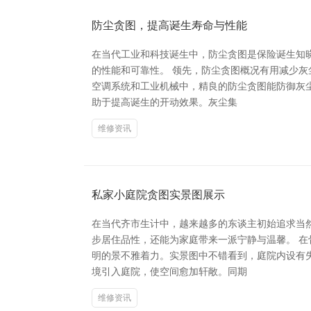
防尘贪图，提高诞生寿命与性能
在当代工业和科技诞生中，防尘贪图是保险诞生知
的性能和可靠性。 领先，防尘贪图概况有用减少
空调系统和工业机械中，精良的防尘贪图能防御灰尘
助于提高诞生的开动效果。灰尘集
维修资讯
私家小庭院贪图实景图展示
在当代齐市生计中，越来越多的东谈主初始追求当
步居住品性，还能为家庭带来一派宁静与温馨。 
明的景不雅着力。实景图中不错看到，庭院内设有失
境引入庭院，使空间愈加轩敞。同期
维修资讯