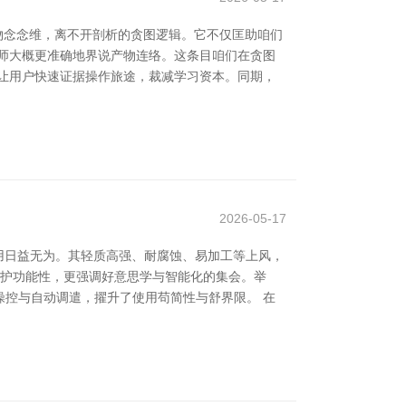
物念念维，离不开剖析的贪图逻辑。它不仅匡助咱们
师大概更准确地界说产物连络。这条目咱们在贪图
让用户快速证据操作旅途，裁减学习资本。同期，
2026-05-17
用日益无为。其轻质高强、耐腐蚀、易加工等上风，
防护功能性，更强调好意思学与智能化的集会。举
控与自动调遣，擢升了使用苟简性与舒界限。 在