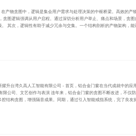
售 在产物贪图中，逻辑是集会用户需求与处理决策的中枢桥梁。高效的产
初，贪图逻辑强调从用户启程。通过深切分析用户举止、痛点和场景，贪图
级。 其次，逻辑性有助于减少冗余与交集。一个结构剖析的产物架构，能
擢升台湾久高人工智能有限公司 - 首页，铝合金门窗在当代成就中的应
媒有限公司、文艺创作与表演 连年来，铝合金门窗的贪图不断改进，不仅
多腔结构贪图，增强隔音成果。同期，通过引入智能戒指系统，完了良友操