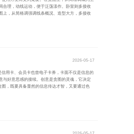
局合理，动线运动，便于泛荡漾作。卧室则多接收
图上，从简格调强调线条概况、造型大方，多接收
2026-05-17
是信用卡、会员卡也曾电子卡券，卡面不仅是信息的
意与好意思感的接续。创意是贪图的灵魂，它决定
贪图，既要具备显然的信息传达才智，又要通过色
2026-05-17