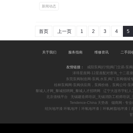
新闻动态
首页
上一页
1
2
3
4
5
关于我们
服务指南
维修资讯
二手回
友情链接：
咸阳泵阀|行情|阀门交易-泵
泽璋星座网-12星座配对查询_十二星
东莞泵阀制造网-泵阀,水泵,阀门,泵阀领域
桂林泵阀网-泵阀供应商，泵阀价格，泵阀公司-泵
黎城人才网_黎城招聘网_黎城人才招聘网
辽宁大连市宇虹人工
北京借钱平台
无锡建造师培训_无锡消防工程师培训_
Tendence-China 天势表
烟商网 - 
绍兴地坪漆 环氧地坪丨环氧地坪漆丨环氧树脂地坪漆丨
甘