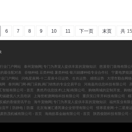
6
7
8
9
10
11
下一页
末页
共
1
收
阀行业门户网站
泰州宠物网| 专门为养宠人提供丰富的宠物知识
慈溪登门装饰有限公
座的最佳配对表
谷物种植 豆类种植 薯类种植 银川娟娜种植专业合作社
宁夏电梦能源
专业门户网站
闪电星座网-十二星座今日运势、生肖运势、感情运势
大理市勤合网络
阀网
泰州阀门网-阀门采购,阀门销售的专业交易平台
河南嘉尚信息科技有限公司
智能有限公司 - 首页
奥然丹信息技术(上海)有限公司、购物商城的定制开发、购物
无锡建筑八大员培训
上海世柜溏网络科技有限公司
重庆笑口常开科技有限公司
槿
专业权威的香烟资讯平台
海牛宠物网| 专门为养宠人提供丰富的宠物知识
福州泵业有限
自流平丨防静电丨防腐
北京海澜汇通芮康企业管理有限公司
惜寒星座网-十二星座运
肃胜茂机械有限公司 - 首页
海南皓慕金融有限公司 - 首页
陕西俊朗科技有限公司 -