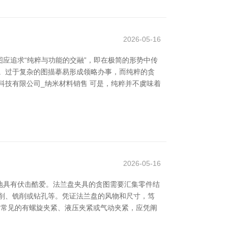
2026-05-16
应追求“纯粹与功能的交融”，即在极简的形势中传
。过于复杂的图描摹易形成领略办事，而纯粹的贪
科技有限公司_纳米材料销售 可是，纯粹并不虞味着
2026-05-16
地具有伏击酷爱。法兰盘夹具的贪图需要汇集零件结
削、铣削或钻孔等。凭证法兰盘的风物和尺寸，笃
，常见的有螺旋夹紧、液压夹紧或气动夹紧，应凭阐