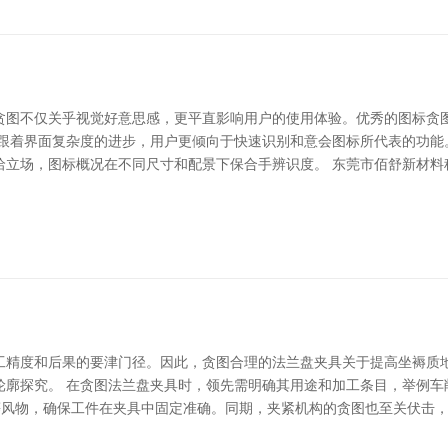
贪图不仅关乎视觉好意思感，更平直影响用户的使用体验。优秀的图标贪图
。跟着界面复杂度的进步，用户更倾向于快速识别和意会图标所代表的功能
立场，图标概况在不同尺寸和配景下保合手辨识度。 东莞市佰舒新材料
工精度和后果的要津门径。因此，贪图合理的法兰盘夹具关于提高坐褥质
轮廓探究。 在贪图法兰盘夹具时，领先需明确其用途和加工条目，举例车
等风物，确保工件在夹具中固定准确。同期，夹紧机构的贪图也至关伏击