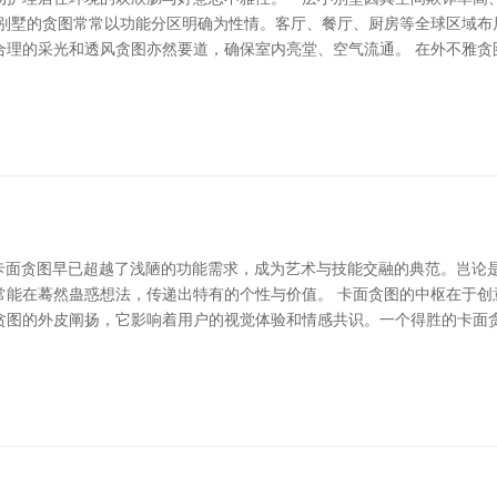
小别墅的贪图常常以功能分区明确为性情。客厅、餐厅、厨房等全球区域布
合理的采光和透风贪图亦然要道，确保室内亮堂、空气流通。 在外不雅贪
，卡面贪图早已超越了浅陋的功能需求，成为艺术与技能交融的典范。岂论
常能在蓦然蛊惑想法，传递出特有的个性与价值。 卡面贪图的中枢在于创
贪图的外皮阐扬，它影响着用户的视觉体验和情感共识。一个得胜的卡面