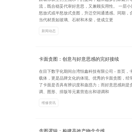
流，既合稳妥代审好意思，又兼顾实用性。 一层
怒放式或半怒放式贪图，升迁空间通透感。同期，
当代材质如玻璃、石材和木柴，使成立更
新闻动态
卡面贪图：创意与好意思感的完好接续
在目下数字化期间台湾恒鑫科技有限公司 - 首页
载体，更是品牌文化的体现。优秀的卡面贪图，经
了卡面是否具有辨识度和蛊惑力；而好意思感则是
调、图形、排版等元素营造出和谐调和
维修资讯
贪图逻辑：构建高效产物念念维