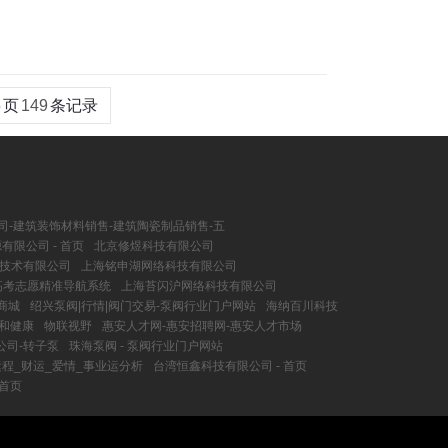
5
页
149
条记录
司-建筑装饰材料销售-建筑陶瓷制品销售-五
有限公司 - 首页
北京修煜科技有限公司
技术有限公司
上海铭申湖网络科技有限公司
高考志愿精准导航系统
上海苔闪沪网络科技有限公司
商城
绍兴泵阀|行情|阀门交易-泵阀行业门户网站
海纳百川科技
和健康
物联视野
惠安人才网-惠安招聘网-惠安人才市场
公司-转子泵
珠海泵阀 - 泵阀行业门户网站
程_财运_爱情_事业运分析
台湾恒鑫科技有限公司 - 首页
 首页