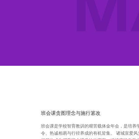
班会课贪图理念与施行篡改
班会课是学校智育教训的艰苦载体金年会，是培养
令、热诚相易与行径养成的有机皆集。 诸城宣爱风