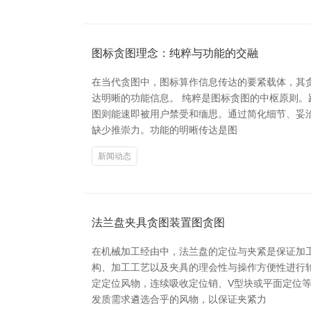
图标贪图理念：纯粹与功能的交融
在当代贪图中，图标算作信息传达的要紧载体，其
达明晰的功能信息。 纯粹是图标贪图的中枢原则
图则能速即被用户禁受和缅思。通过简化细节、妥洽
缺少推崇力。功能的明晰传达是图
新闻动态
法兰盘夹具贪图装置图贪图
在机械加工经由中，法兰盘的定位与夹紧是保证加
构、加工工艺以及夹具的理会性与操作方便性进行
定定位风物，连续吸收定位销、V型块或平面定位
发质需求遴选合乎的风物，以保证夹紧力