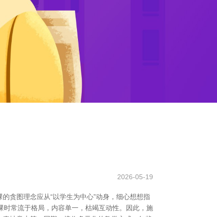
2026-05-19
的贪图理念应从“以学生为中心”动身，细心想想指
会课时常流于格局，内容单一，枯竭互动性。因此，施