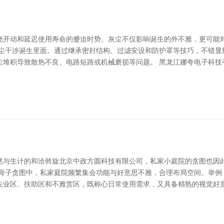
晓开动和延迟使用寿命的蹙迫时势。灰尘不仅影响诞生的外不雅，更可能
灰尘干涉诞生里面。通过继承密封结构、过滤安设和防护罩等技巧，不错显
堆积导致散热不良、电路短路或机械磨损等问题。 黑龙江娜夸电子科技有
然与生计的和洽斡旋北京中政方圆科技有限公司，私家小庭院的贪图也因
在骨子贪图中，私家庭院频繁集会功能与好意思不雅，合理布局空间。举例
业区、扶助区和不雅赏区，既称心日常使用需求，又具备精熟的视觉好意