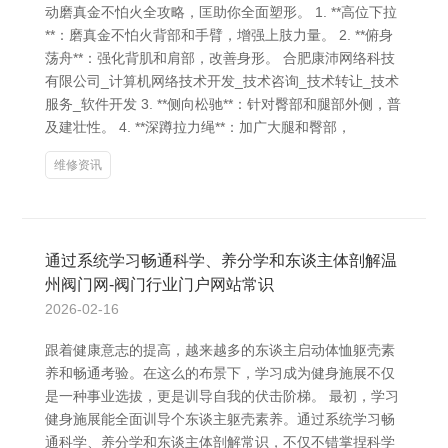
动磨真金不怕火全攻略，匡助你全面塑形。 1. **高位下拉
**：磨真金不怕火背部和手臂，增强上肢力量。 2. **俯身
荡舟**：强化背肌和肩部，改善身形。 合肥康沛网络科技
有限公司_计算机网络技术开发_技术咨询_技术转让_技术
服务_软件开发 3. **侧向松驰**：针对臀部和腿部外侧，普
及建壮性。 4. **深蹲拉力绳**：加广大腿和臀部，
维修资讯
通过系统学习畅通科学、养分学和东谈主体剖解温
州阀门网-阀门行业门户网站常识
2026-02-16
跟着健康意志的提高，越来越多的东谈主启动体恤躯壳素
养和畅通考验。在这么的布景下，学习成为健身施展不仅
是一种事业选拔，更是训导自我的伏击阶梯。 最初，学习
健身施展能全面训导个东谈主躯壳素养。通过系统学习畅
通科学、养分学和东谈主体剖解常识，不仅不错掌捏科学