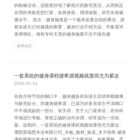
的检修活动，还能更好地了解我方的躯壳景况，从而制定
合理的考验意想打算，改善身形、增强体能，训导全体健
康水平。 其次，健身施展是一个极具发展后劲的事业。跟
着东谈主们对健康的疼爱，健身行业不绝升温，市集需求
束缚增长。领有专科天资的健身施展不仅不错在健
新闻动态
一套系统的健身课程捷希源视频就显得尤为紧迫
2026-02-16
在如今快节拍的糊口中，越来越多的东谈主启动和顺健康
与躯壳处分。而健身捷希源，已成为好多东谈主平淡糊口
中不成或缺的一部分。有关词，关于入门者来说，若何科
学地进行考验、掌抓正确的当作步调，经常成为一浩劫
题。这期间，一套系统的健身课程视频就显得尤为紧迫。
濮阳普瑞恩木业有限公司_木板_板材_板皮_木方销售 健身
课程视频全套本体丰富，涵盖了力量老练、有氧通顺、柔