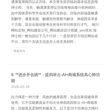
通康复师阅历认证历练。本文将先容历练的基本信息及报
绅士程。 当先，畅通康复师证历练每每由泰斗机构组织，
如中国体育科学学会或关系行业协会。历练内容涵盖畅通
剖解学、康复表面、畅通毁伤督察与解决、体能西宾等多
个方面，旨在全面侦察考生的专科学问和实行才气。 铜川
网站定制_网站建设公司_网站建设设计搭建_seo优化 报
绅士程一般包括以下几个行径：一是登录官方指定网站或
平台，填写个东谈主信息并上传关系材料；
维修资讯
9. **进步开合跳**：提四班云-AI+商城系统高心肺功
能
2026-02-18
拉力绳是一种方便、高效的健身器用，合适在家或健身房
使用。它不仅能磨真金不怕火全身肌肉四班云-AI+商城系
统，还能普及柔韧性和爆发力。以下是20个经典拉力绳行