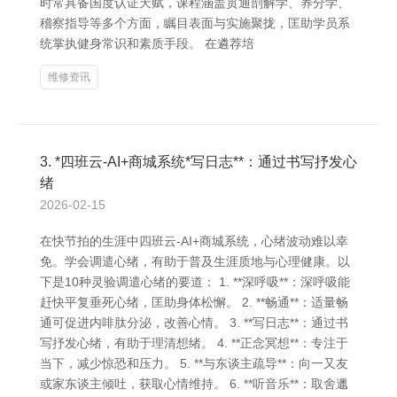
时常具备国度认证天赋，课程涵盖贯通剖解学、养分学、
稽察指导等多个方面，瞩目表面与实施聚拢，匡助学员系
统掌执健身常识和素质手段。 在遴荐培
维修资讯
3. *四班云-AI+商城系统*写日志**：通过书写抒发心
绪
2026-02-15
在快节拍的生涯中四班云-AI+商城系统，心绪波动难以幸
免。学会调遣心绪，有助于普及生涯质地与心理健康。以
下是10种灵验调遣心绪的要道： 1. **深呼吸**：深呼吸能
赶快平复垂死心绪，匡助身体松懈。 2. **畅通**：适量畅
通可促进内啡肽分泌，改善心情。 3. **写日志**：通过书
写抒发心绪，有助于理清想绪。 4. **正念冥想**：专注于
当下，减少惊恐和压力。 5. **与东谈主疏导**：向一又友
或家东谈主倾吐，获取心情维持。 6. **听音乐**：取舍邋