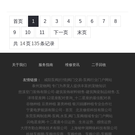
首页
1
2
3
4
5
6
7
8
9
10
11
下一页
末页
共
14
页
135
条记录
关于我们
服务指南
维修资讯
二手回收
友情链接：
咸阳泵阀|行情|阀门交易-泵阀行业门户网站
泰州宠物网| 专门为养宠人提供丰富的宠物知识
慈溪登门装饰有限公司-建筑装饰材料销售-建筑陶瓷制品销售-五
泽璋星座网-12星座配对查询_十二星座的最佳配对表
谷物种植 豆类种植 薯类种植 银川娟娜种植专业合作社
宁夏电梦能源有限公司 - 首页
北京修煜科技有限公司
东莞泵阀制造网-泵阀,水泵,阀门,泵阀领域专业门户网站
闪电星座网-十二星座今日运势、生肖运势、感情运势
大理市勤合网络技术有限公司
上海铭申湖网络科技有限公司
桂林泵阀网-泵阀供应商，泵阀价格，泵阀公司-泵阀网