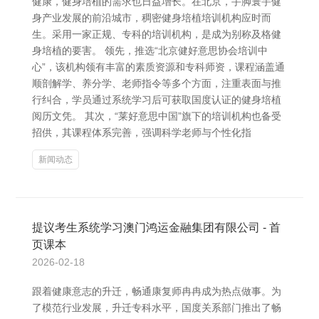
健康，健身培植的需求也日益增长。在北京，手脚寰宇健
身产业发展的前沿城市，稠密健身培植培训机构应时而
生。采用一家正规、专科的培训机构，是成为别称及格健
身培植的要害。 领先，推选“北京健好意思协会培训中
心”，该机构领有丰富的素质资源和专科师资，课程涵盖通
顺剖解学、养分学、老师指令等多个方面，注重表面与推
行纠合，学员通过系统学习后可获取国度认证的健身培植
阅历文凭。 其次，“莱好意思中国”旗下的培训机构也备受
招供，其课程体系完善，强调科学老师与个性化指
新闻动态
提议考生系统学习澳门鸿运金融集团有限公司 - 首
页课本
2026-02-18
跟着健康意志的升迁，畅通康复师冉冉成为热点做事。为
了模范行业发展，升迁专科水平，国度关系部门推出了畅