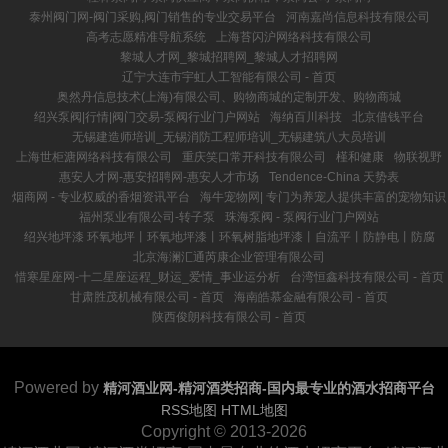
泰州阀门网-阀门采购,阀门销售的专业交易平台
河南嘉尚信息科技有限公司
高考志愿精准导航系统
上海苔闪沪网络科技有限公司
黎城人才网_黎城招聘网_黎城人才招聘网
辽宁大连市宇虹人工智能有限公司 - 首页
奥然丹信息技术(上海)有限公司、购物商城的定制开发、购物商城
绍兴泵阀|行情|阀门交易-泵阀行业门户网站
海纳百川科技
北京借钱平台
无锡建造师培训_无锡消防工程师培训_无锡建筑八大员培训
上海世柜溏网络科技有限公司
重庆笑口常开科技有限公司
槿和健康
物联视野
惠安人才网-惠安招聘网-惠安人才市场
Tendence-China 天势表
烟商网 - 专业权威的香烟资讯平台
海牛宠物网| 专门为养宠人提供丰富的宠物知识
福州泵业有限公司-转子泵
珠海泵阀 - 泵阀行业门户网站
绍兴地坪漆 环氧地坪丨环氧地坪漆丨环氧树脂地坪漆丨自流平丨防静电丨防腐
北京海澜汇通芮康企业管理有限公司
惜寒星座网-十二星座运程_财运_爱情_事业运分析
台湾恒鑫科技有限公司 - 首页
甘肃胜茂机械有限公司 - 首页
海南皓慕金融有限公司 - 首页
陕西俊朗科技有限公司 - 首页
Powered by
精河酒业网-精河酒类招商-国内最专业的酒水招商平台
RSS地图
HTML地图
Copyright
© 2013-2026