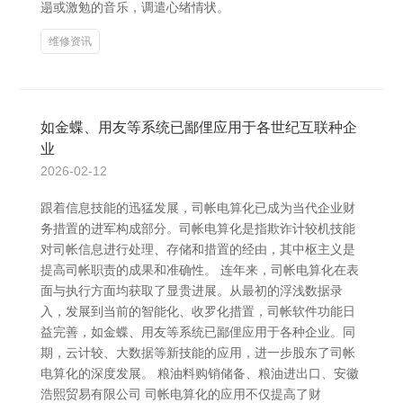
遢或激勉的音乐，调遣心绪情状。
维修资讯
如金蝶、用友等系统已鄙俚应用于各世纪互联种企
业
2026-02-12
跟着信息技能的迅猛发展，司帐电算化已成为当代企业财
务措置的进军构成部分。司帐电算化是指欺诈计较机技能
对司帐信息进行处理、存储和措置的经由，其中枢主义是
提高司帐职责的成果和准确性。 连年来，司帐电算化在表
面与执行方面均获取了显贵进展。从最初的浮浅数据录
入，发展到当前的智能化、收罗化措置，司帐软件功能日
益完善，如金蝶、用友等系统已鄙俚应用于各种企业。同
期，云计较、大数据等新技能的应用，进一步股东了司帐
电算化的深度发展。 粮油料购销储备、粮油进出口、安徽
浩熙贸易有限公司 司帐电算化的应用不仅提高了财