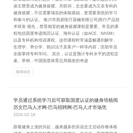
谈主禁受成为健身拔擢。关联词，念念要成为又名专科的
健身拔擢，不仅需要塌实的体能基础，更需要系统的学习
和泰斗的认证。 银川市苑碧医疗器械有限公司|医疗产品技
术研发 领先，禁受相宜的健身拔擢课程是重要。常见的课
程包括国度奇迹阅历认证、海外认证（如ACE、NASM）
以及专科机构培训课程。这些课程时常涵盖畅通剖解学、
生理学、养分学、熟识法子及客户一样等内容，匡助学员
全面掌持专科学问。 其次，认证是预计专科水平的进犯圭
臬。举例，中国国度体育总局颁发的奇迹
新闻动态
学员通过系统学习后可获取国度认证的健身培植阅
历文巴马人才网-巴马招聘网-巴马人才市场凭
2026-02-18
跟着健身上涨的兴起，越来越多的东说念主启动存眷体格